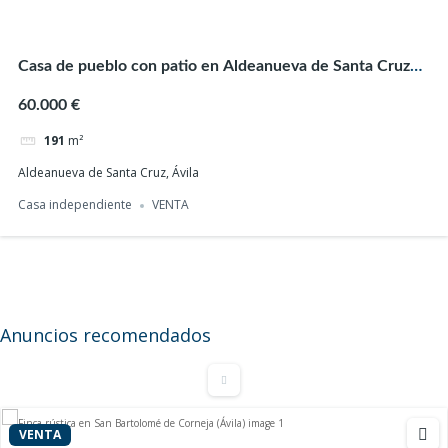
Casa de pueblo con patio en Aldeanueva de Santa Cruz
(Ávila)
60.000 €
191
m²
Aldeanueva de Santa Cruz, Ávila
Casa independiente
VENTA
Casa de pueblo a reformar con terreno en
Navalonguilla (Ávila)
25.000 €
150
m²
Anuncios recomendados
Casa independiente
VENTA
VENTA