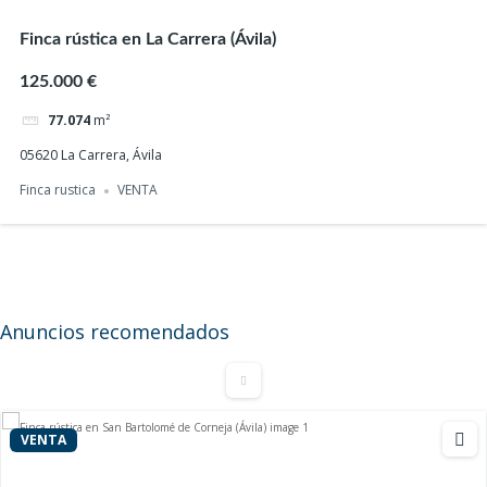
Finca rústica en La Carrera (Ávila)
125.000 €
77.074
m²
05620 La Carrera, Ávila
Finca rustica
VENTA
Casa de pueblo a reformar con terreno en
Navalonguilla (Ávila)
25.000 €
150
m²
Anuncios recomendados
Casa independiente
VENTA
VENTA