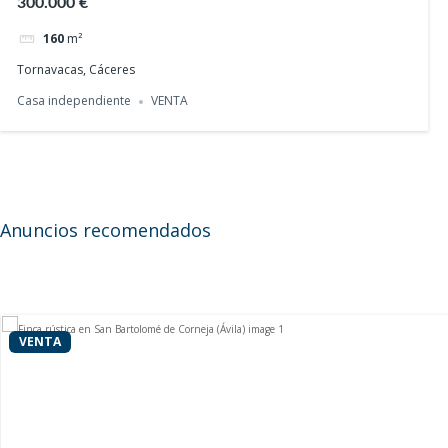
300.000 €
160
m²
Tornavacas, Cáceres
Casa de pueblo a reformar con terreno en Navalo
Casa independiente
VENTA
25.000 €
150
m²
Casa independiente
VENTA
Anuncios recomendados
VENTA