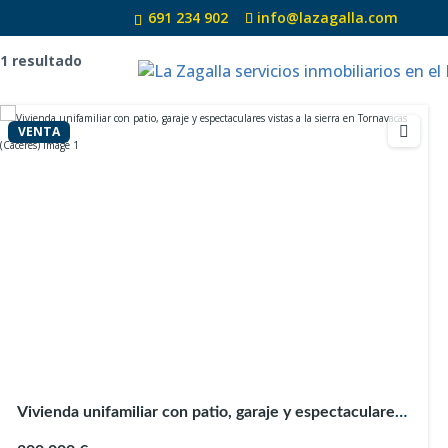
Ubicación :
Tornavacas
691 234 902
info@lazagalla.com
1 resultado
VENTA
Vivienda unifamiliar con patio, garaje y espectaculares
vistas a la sierra en Tornavacas (Cáceres)