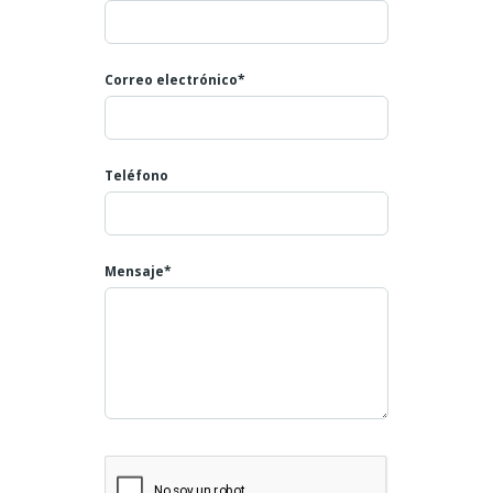
Navacepeda de Tormes (Ávila)
121.000 €
143
m²
Correo electrónico*
Calle Francisco Martin, Navacepeda de Tormes
Chalet adosado
VENTA
Teléfono
VENTA
Mensaje*
Terreno Urbano + Huerto Rústico en El