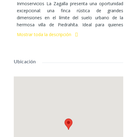
Inmoservicios La Zagalla presenta una oportunidad
excepcional: una finca rústica de grandes
dimensiones en el límite del suelo urbano de la
hermosa villa de Piedrahíta. Ideal para quienes
buscan espacio, naturaleza y una inversión
Mostrar toda la descripción
estratégica.
Superficie: 18.902 m² (casi 1.9 hectáreas).
VENTA
Privacidad y Seguridad: Finca completamente
Ubicación
cerrada con robusto muro de piedra y alambre.
Acceso y Comodidad:
Acceso directo desde vía urbana, facilitando la
entrada y salida.
Dispone de derecho a riego, un valor añadido
fundamental.
Ubicación Estratégica:
Situada en el paraje conocido como "Huerta
Casa de pueblo con patio en El Hoyo – La
Conejera".
Horcajada (Ávila)