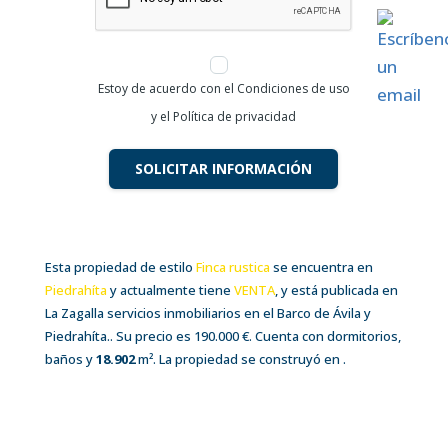
Nogal – Santiago del Collado (Ávila)
3.000 €
500
m²
Estoy de acuerdo con el Condiciones de uso
C. Nogal C, 20, 05592 Nogal, Ávila
y el Política de privacidad
Finca rustica
Terreno Urbano
VENTA
SOLICITAR INFORMACIÓN
VENTA
Esta propiedad de estilo
Finca rustica
se encuentra en
Piedrahíta
y actualmente tiene
VENTA
, y está publicada en
La Zagalla servicios inmobiliarios en el Barco de Ávila y
Piedrahíta.. Su precio es 190.000 €. Cuenta con dormitorios,
baños y
18.902
m²
. La propiedad se construyó en .
Casa de pueblo a reformar con terreno