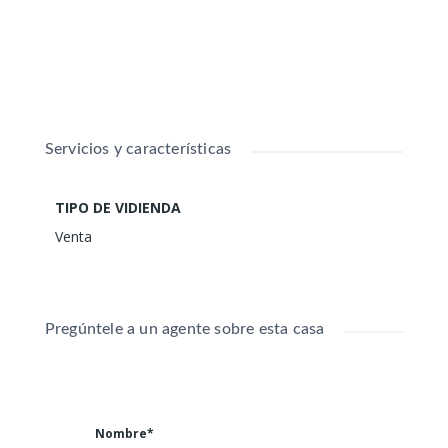
Ocio: Rutas a caballo, senderismo y un entorno
300.000 €
Tornavacas (Cáceres)
privilegiado para la micología.
160
m²
Tornavacas, Cáceres
Casa independiente
VENTA
Servicios y características
VENTA
TIPO DE VIDIENDA
Venta
Pregúntele a un agente sobre esta casa
Chalet adosado reformado en
Nombre*