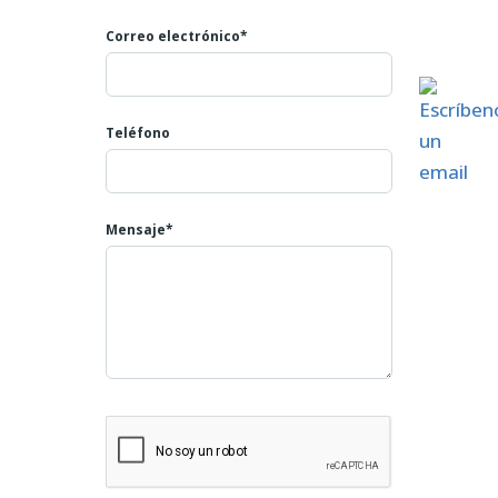
el límite de las provincias de Salamanca, Ávila y
Cáceres.
Correo electrónico*
Proximidad a Zonas de Interés: A tan solo 30
kilómetros de maravillas como el Valle del Jerte y
la Estación de Esquí La Covatilla (Sierra de Béjar).
Teléfono
Por su amplitud, estado de conservación y ubicación
céntrica con vistas, este piso es una oportunidad que
no debe dejar pasar.
Mensaje*