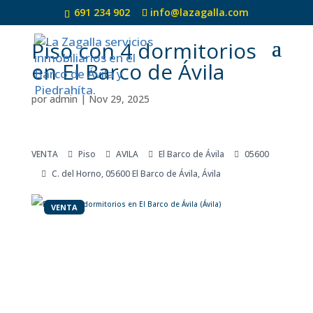
691 234 902
info@lazagalla.com
Piso con 4 dormitorios
en El Barco de Ávila
por
admin
|
Nov 29, 2025
VENTA
Piso
AVILA
El Barco de Ávila
05600
C. del Horno, 05600 El Barco de Ávila, Ávila
VENTA