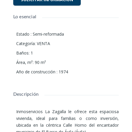
Lo esencial
Estado
:
Semi-reformada
Categoría
:
VENTA
Baños
:
1
Área, m²
:
90
m²
Año de construcción
:
1974
Descripción
Inmoservicios La Zagalla le ofrece esta espaciosa
vivienda, ideal para familias o como inversión,
ubicada en la céntrica Calle Horno del encantador
municipio de El Barco de Ávila (Ávila).