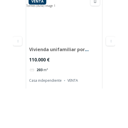
VENTA
VENTA
rmar
Vivienda unifamiliar por
Casa d
guilla
terminar en Navacepeda de
Angost
110.000 €
43.000 
Tormes (Ávila)
203
m²
86
m
Calle Cam
Casa independiente
VENTA
Casa ind