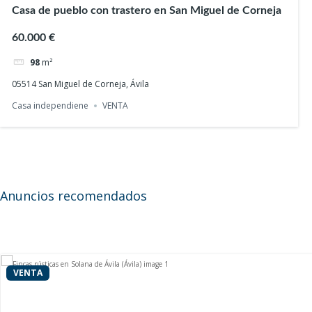
Casa de pueblo con trastero en San Miguel de Corneja
60.000 €
98
m²
05514 San Miguel de Corneja, Ávila
Finca rústica en San Bartolomé de Corneja (Ávila
Casa independiene
VENTA
10.000 €
11400
m²
Finca rustica
VENTA
Anuncios recomendados
VENTA