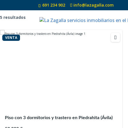
Casa independiente
VENTA
Estado :
Habitable
691 234 902
info@lazagalla.com
5 resultados
VENTA
VENTA
Piso con 3 dormitorios y trastero en Piedrahita (Ávila)