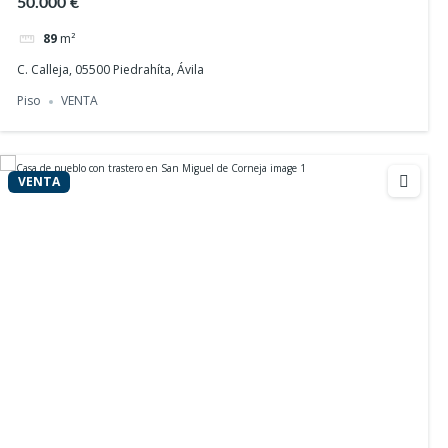
50.000 €
89
m²
C. Calleja, 05500 Piedrahíta, Ávila
Piso
VENTA
VENTA