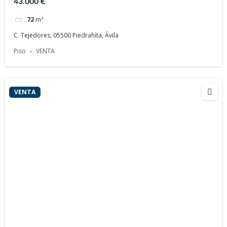
43.000 €
72
m²
C. Tejedores, 05500 Piedrahíta, Ávila
Piso
VENTA
VENTA