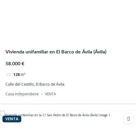
160
m²
Tornavacas, Cáceres
Casa independiente
VENTA
Vivienda unifamiliar en El Barco de Ávila (Ávila)
VENTA
58.000 €
128
m²
Calle del Castillo, El Barco de Ávila
Casa independiene
VENTA
VENTA