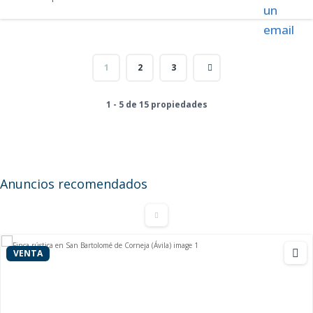
1
2
3
1 - 5 de 15 propiedades
Casa de pueblo a reformar con terreno en
Navalonguilla (Ávila)
25.000 €
150
m²
Anuncios recomendados
Casa independiente
VENTA
VENTA