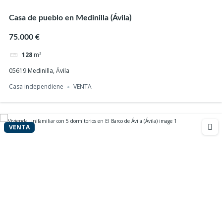
VENTA
Casa de pueblo en Medinilla (Ávila)
75.000 €
128
m²
05619 Medinilla, Ávila
Casa independiene
VENTA
VENTA
Casa de pueblo con patio en El Hoyo – La Horcajada
(Ávila)
76.000 €
245
m²
05696 El Hoyo, Ávila