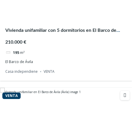
Casa independiente
VENTA
VENTA
Vivienda unifamiliar con 5 dormitorios en El Barco de
Ávila (Ávila)
210.000 €
195
m²
El Barco de Ávila
Casa independiene
VENTA
VENTA
Vivienda unifamiliar con patio, garaje y
espectaculares vistas a la sierra en Tornavacas
300.000 €
(Cáceres)