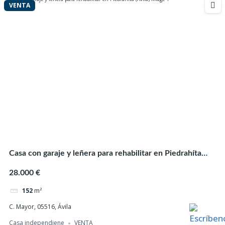
VENTA
Terreno Urbano + Huerto Rústico en El Nogal –
Santiago del Collado (Ávila)
3.000 €
500
m²
C. Nogal C, 20, 05592 Nogal, Ávila
Finca rustica
Terreno Urbano
VENTA
Casa con garaje y leñera para rehabilitar en Piedrahíta
VENTA
(Ávila)
28.000 €
152
m²
C. Mayor, 05516, Ávila
Casa independiene
VENTA