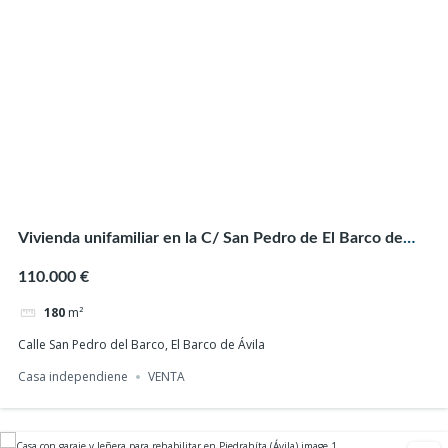
Chalet adosado reformado en Navacepeda de
Tormes (Ávila)
121.000 €
143
m²
Calle Francisco Martin, Navacepeda de Tormes
Chalet adosado
VENTA
Vivienda unifamiliar en la C/ San Pedro de El Barco de
VENTA
Ávila (Ávila)
110.000 €
180
m²
Calle San Pedro del Barco, El Barco de Ávila
Casa independiene
VENTA