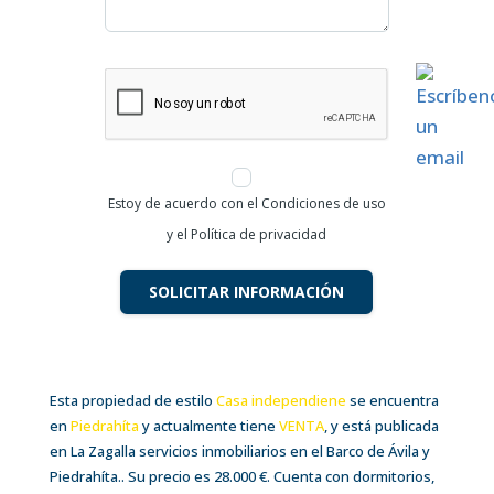
Terreno Urbano + Huerto Rústico en El
Nogal – Santiago del Collado (Ávila)
3.000 €
500
m²
Estoy de acuerdo con el Condiciones de uso
C. Nogal C, 20, 05592 Nogal, Ávila
y el Política de privacidad
Finca rustica
Terreno Urbano
VENTA
SOLICITAR INFORMACIÓN
VENTA
Esta propiedad de estilo
Casa independiene
se encuentra
en
Piedrahíta
y actualmente tiene
VENTA
, y está publicada
en La Zagalla servicios inmobiliarios en el Barco de Ávila y
Piedrahíta.. Su precio es 28.000 €. Cuenta con dormitorios,