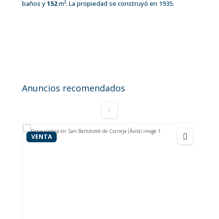
baños y
152
m²
. La propiedad se construyó en 1935.
Casa de pueblo a reformar con terreno
en Navalonguilla (Ávila)
25.000 €
150
m²
Anuncios recomendados
Casa independiente
VENTA
VENTA