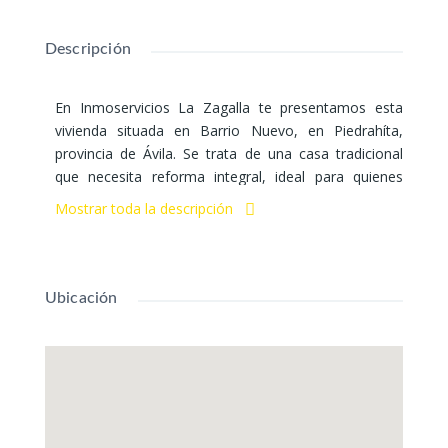
Descripción
En Inmoservicios La Zagalla te presentamos esta
vivienda situada en Barrio Nuevo, en Piedrahíta,
provincia de Ávila. Se trata de una casa tradicional
que necesita reforma integral, ideal para quienes
buscan un proyecto desde cero o una inversión a
Mostrar toda la descripción
largo plazo en un entorno rural.
La vivienda se distribuye en dos plantas:
VENTA
Ubicación
Planta baja (26 m²) : entrada directa desde la calle,
bañocon bañera y escaleras interiores que
conectan con la planta superior.
Planta superior (76 m²): cocina, salón, tres
habitaciones exteriores, con suelos de madera y
terrazo, y cerramientos de madera.