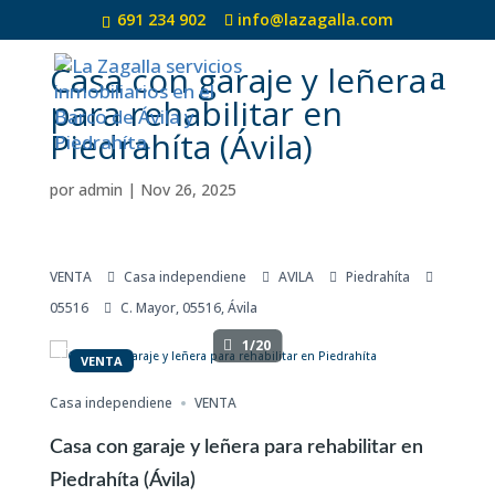
691 234 902
info@lazagalla.com
Casa con garaje y leñera
para rehabilitar en
Piedrahíta (Ávila)
por
admin
|
Nov 26, 2025
VENTA
Casa independiene
AVILA
Piedrahíta
05516
C. Mayor, 05516, Ávila
1/20
VENTA
Casa independiene
VENTA
Casa con garaje y leñera para rehabilitar en
Piedrahíta (Ávila)