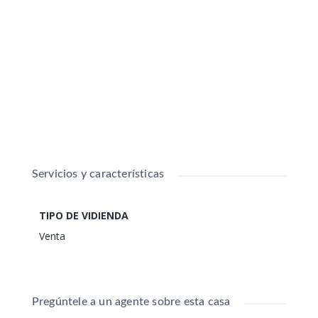
Vivienda unifamiliar con patio, garaje y
espectaculares vistas a la sierra en
300.000 €
Tornavacas (Cáceres)
160
m²
Tornavacas, Cáceres
Casa independiente
VENTA
Servicios y características
VENTA
TIPO DE VIDIENDA
Venta
Pregúntele a un agente sobre esta casa