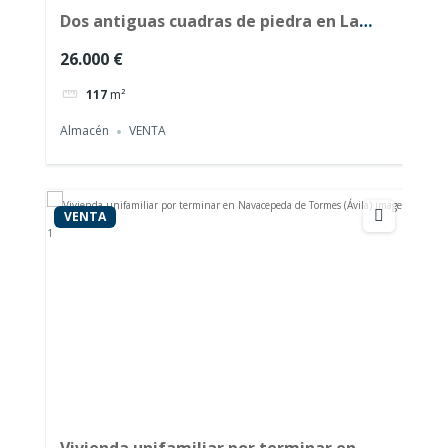
Dos antiguas cuadras de piedra en La
Serrania (Ávila)
26.000 €
117
m²
Almacén
VENTA
VENTA
Vivienda unifamiliar por terminar en