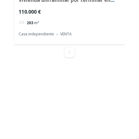
Navacepeda de Tormes (Ávila)
110.000 €
203
m²
Casa independiente
VENTA
Solar urbano en Navacepeda de Tormes