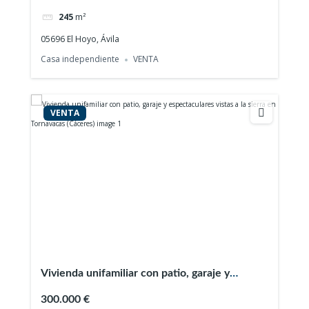
245
m²
05696 El Hoyo, Ávila
Casa independiente
VENTA
VENTA
Vivienda unifamiliar con patio, garaje y
espectaculares vistas a la sierra en Tornavacas
300.000 €
(Cáceres)