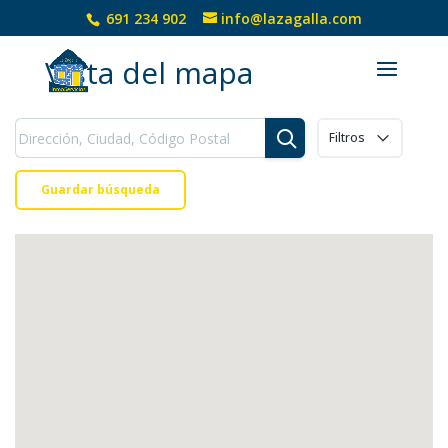
691 234 902
info@lazagalla.com
Vista del mapa
Filtros
Guardar búsqueda